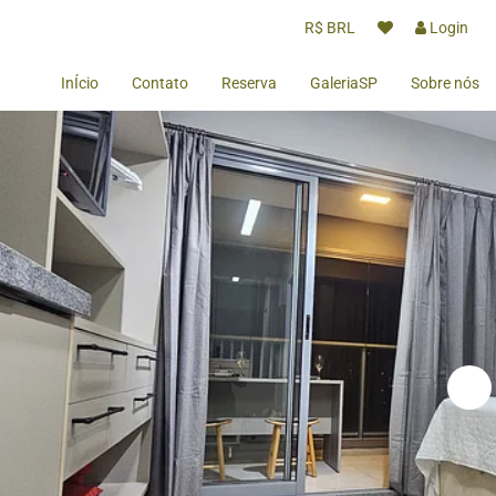
R$ BRL
Login
InÍcio
Contato
Reserva
GaleriaSP
Sobre nós