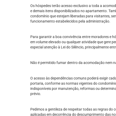
Os hóspedes terão acesso exclusivo a toda a acomoda
e demais itens disponibilizados no apartamento. Tam
condomínio que estejam liberadas para visitantes, se
funcionamento estabelecidos pela administração.
Para garantir a boa convivência entre moradores e h
em volume elevado ou qualquer atividade que gere p
especial atenção à Lei do Silêncio, principalmente ent
Não é permitido fumar dentro da acomodação nem n
O acesso às dependências comuns poderá exigir cadas
portaria, conforme as normas vigentes do condomín
indisponíveis por manutenção, reformas ou determin
prévio.
Pedimos a gentileza de respeitar todas as regras do 
aplicadas em decorrência do descumprimento das no