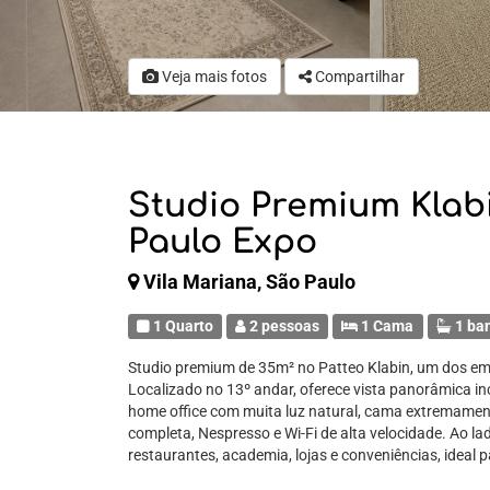
Veja mais fotos
Compartilhar
Studio Premium Klab
Paulo Expo
Vila Mariana, São Paulo
1 Quarto
2 pessoas
1 Cama
1 ba
Studio premium de 35m² no Patteo Klabin, um dos e
Localizado no 13º andar, oferece vista panorâmica inc
home office com muita luz natural, cama extremament
completa, Nespresso e Wi-Fi de alta velocidade. Ao l
restaurantes, academia, lojas e conveniências, ideal p