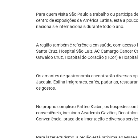
Para quem visita São Paulo a trabalho ou participa de
centro de exposições da América Latina, está a pouc
nacionais e internacionais durante todo o ano.
A região também é referência em saúde, com acesso f
Santa Cruz, Hospital São Luiz, AC Camargo Cancer Cen
Oswaldo Cruz, Hospital do Coração (HCor) e Hospital
Os amantes de gastronomia encontrarão diversas opçõ
Jacquin, Esfiha Imigrantes, cafés, padarias, restaura
os gostos.
No próprio complexo Patteo Klabin, os hóspedes co
conveniência, incluindo Academia Gaviões, Decathlon
Conveniência, praça de alimentação e diversos serv
Para lazer e turismo, a região está próxima ao Museu