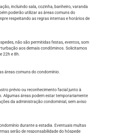
ção, incluindo sala, cozinha, banheiro, varanda
bém poderão utilizar as áreas comuns do
mpre respeitando as regras internas e horários de
óspedes, não são permitidas festas, eventos, som
erturbação aos demais condôminos. Solicitamos
re 22h e 8h.
as áreas comuns do condomínio.
tro prévio ou reconhecimento facial junto à
io. Algumas áreas podem estar temporariamente
ações da administração condominial, sem aviso
condomínio durante a estadia. Eventuais multas
rmas serão de responsabilidade do hóspede