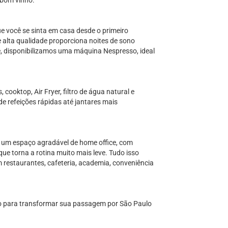
 bom vinho.
 você se sinta em casa desde o primeiro
alta qualidade proporciona noites de sono
, disponibilizamos uma máquina Nespresso, ideal
cooktop, Air Fryer, filtro de água natural e
e refeições rápidas até jantares mais
á um espaço agradável de home office, com
que torna a rotina muito mais leve. Tudo isso
om restaurantes, cafeteria, academia, conveniência
do para transformar sua passagem por São Paulo