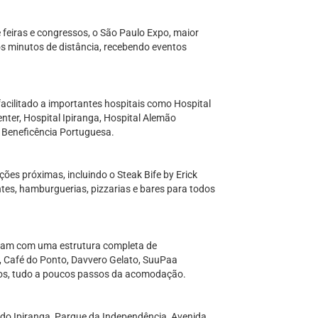
 feiras e congressos, o São Paulo Expo, maior
os minutos de distância, recebendo eventos
acilitado a importantes hospitais como Hospital
ter, Hospital Ipiranga, Hospital Alemão
 Beneficência Portuguesa.
es próximas, incluindo o Steak Bife by Erick
ntes, hamburguerias, pizzarias e bares para todos
ntam com uma estrutura completa de
, Café do Ponto, Davvero Gelato, SuuPaa
iços, tudo a poucos passos da acomodação.
 do Ipiranga, Parque da Independência, Avenida