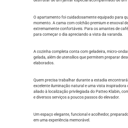
desfrutar de um jantar especial acompanhado de um
O apartamento foi cuidadosamente equipado para que
momento. A cama com colchão premium e enxoval de 
extremamente confortáveis. Para os amantes de café
para começar o dia apreciando a vista da varanda.
A cozinha completa conta com geladeira, micro-ondas, 
gelada, além de utensílios que permitem preparar desd
elaborados.
Quem precisa trabalhar durante a estadia encontrar
excelente iluminação natural e uma vista inspiradora 
aliado à localização privilegiada do Patteo Klabin, c
e diversos serviços a poucos passos do elevador.
Um espaço elegante, funcional e acolhedor, prepara
em uma experiência memorável.