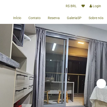
R$ BRL
Login
InÍcio
Contato
Reserva
GaleriaSP
Sobre nós