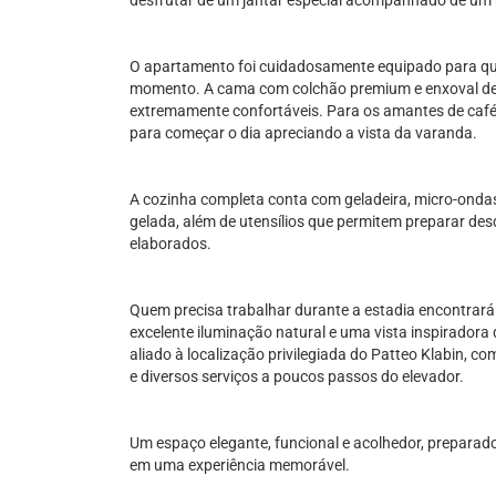
desfrutar de um jantar especial acompanhado de um
O apartamento foi cuidadosamente equipado para que
momento. A cama com colchão premium e enxoval de 
extremamente confortáveis. Para os amantes de café
para começar o dia apreciando a vista da varanda.
A cozinha completa conta com geladeira, micro-ondas, 
gelada, além de utensílios que permitem preparar desd
elaborados.
Quem precisa trabalhar durante a estadia encontrar
excelente iluminação natural e uma vista inspiradora 
aliado à localização privilegiada do Patteo Klabin, c
e diversos serviços a poucos passos do elevador.
Um espaço elegante, funcional e acolhedor, prepara
em uma experiência memorável.