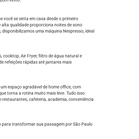
 bom vinho.
 você se sinta em casa desde o primeiro
alta qualidade proporciona noites de sono
, disponibilizamos uma máquina Nespresso, ideal
cooktop, Air Fryer, filtro de água natural e
e refeições rápidas até jantares mais
á um espaço agradável de home office, com
que torna a rotina muito mais leve. Tudo isso
om restaurantes, cafeteria, academia, conveniência
do para transformar sua passagem por São Paulo