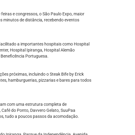
 feiras e congressos, o São Paulo Expo, maior
os minutos de distância, recebendo eventos
acilitado a importantes hospitais como Hospital
ter, Hospital Ipiranga, Hospital Alemão
 Beneficência Portuguesa.
es próximas, incluindo o Steak Bife by Erick
ntes, hamburguerias, pizzarias e bares para todos
ntam com uma estrutura completa de
, Café do Ponto, Davvero Gelato, SuuPaa
iços, tudo a poucos passos da acomodação.
 do Ipiranga, Parque da Independência, Avenida