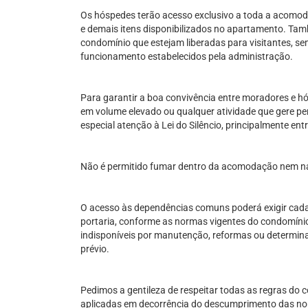
Os hóspedes terão acesso exclusivo a toda a acomoda
e demais itens disponibilizados no apartamento. Tam
condomínio que estejam liberadas para visitantes, se
funcionamento estabelecidos pela administração.
Para garantir a boa convivência entre moradores e h
em volume elevado ou qualquer atividade que gere p
especial atenção à Lei do Silêncio, principalmente ent
Não é permitido fumar dentro da acomodação nem n
O acesso às dependências comuns poderá exigir cadas
portaria, conforme as normas vigentes do condomín
indisponíveis por manutenção, reformas ou determin
prévio.
Pedimos a gentileza de respeitar todas as regras do 
aplicadas em decorrência do descumprimento das no