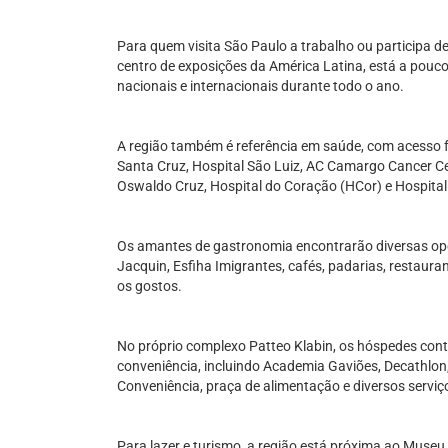
Para quem visita São Paulo a trabalho ou participa de
centro de exposições da América Latina, está a pouc
nacionais e internacionais durante todo o ano.
A região também é referência em saúde, com acesso f
Santa Cruz, Hospital São Luiz, AC Camargo Cancer Cen
Oswaldo Cruz, Hospital do Coração (HCor) e Hospital
Os amantes de gastronomia encontrarão diversas opçõ
Jacquin, Esfiha Imigrantes, cafés, padarias, restaura
os gostos.
No próprio complexo Patteo Klabin, os hóspedes co
conveniência, incluindo Academia Gaviões, Decathlon
Conveniência, praça de alimentação e diversos serv
Para lazer e turismo, a região está próxima ao Museu