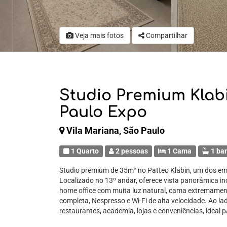
Veja mais fotos
Compartilhar
Studio Premium Klab
Paulo Expo
Vila Mariana, São Paulo
1 Quarto
2 pessoas
1 Cama
1 ba
Studio premium de 35m² no Patteo Klabin, um dos e
Localizado no 13º andar, oferece vista panorâmica inc
home office com muita luz natural, cama extremament
completa, Nespresso e Wi-Fi de alta velocidade. Ao l
restaurantes, academia, lojas e conveniências, ideal p