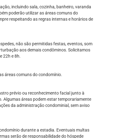
ção, incluindo sala, cozinha, banheiro, varanda
bém poderão utilizar as áreas comuns do
mpre respeitando as regras internas e horários de
óspedes, não são permitidas festas, eventos, som
erturbação aos demais condôminos. Solicitamos
re 22h e 8h.
as áreas comuns do condomínio.
tro prévio ou reconhecimento facial junto à
io. Algumas áreas podem estar temporariamente
ações da administração condominial, sem aviso
condomínio durante a estadia. Eventuais multas
rmas serão de responsabilidade do hóspede