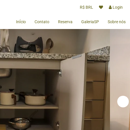
R$ BRL
Login
InÍcio
Contato
Reserva
GaleriaSP
Sobre nós