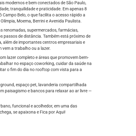
mais modernos e bem conectados de São Paulo,
idade, tranquilidade e praticidade. Em apenas 8
Campo Belo, o que facilita o acesso rápido a
a Olímpia, Moema, Berrini e Avenida Paulista.
arias renomadas, supermercados, farmácias,
os passos de distância. Também está próximo de
, além de importantes centros empresariais e
 vem a trabalho ou a lazer.
 com lazer completo e áreas que promovem bem-
trabalhar no espaço coworking, cuidar da saúde na
tar o fim do dia no rooftop com vista para a
ayground, espaço pet, lavanderia compartilhada
 paisagismo e bancos para relaxar ao ar livre —
urbano, funcional e acolhedor, em uma das
 chega, se apaixona e Fica por Aqui!