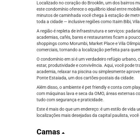
Localizado no coração do Brooklin, um dos bairros 
este condomínio oferece o equilíbrio ideal entre mobil
minutos de caminhada você chega à estação de metrô 
toda a cidade — inclusive regiões como Itaim Bibi, Vil
A região é repleta de infraestrutura e serviços: pad
academias, cafés, bares e restaurantes ficam a pouc
shoppings como Morumbi, Market Place e Vila Olímpia
comerciais, tornando a localização perfeita para quem
O condomínio em si é um verdadeiro refúgio urbano,
estar, produtividade e convivência. Aqui, você pode 
academia, relaxar na piscina ou simplesmente aprovei
Ponte Estaiada, um dos cartões-postais da cidade.
Além disso, o ambiente é pet friendly e conta com pl
com máquinas lava e seca da OMO, áreas externas com
tudo com segurança e praticidade.
Este é mais do que um endereço: é um estilo de vida 
localizações mais desejadas da capital paulista, você
Camas