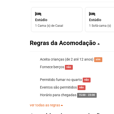
Estúdio
Estúdio
1 Cama (s) de Casal
1 Sofá-cama (s)
Regras da Acomodação
Aceita crianças (de 2 até 12 anos)
sim
Fornece berços
não
Permitido fumar no quarto
não
Eventos são permitidos
não
Horário para chegadas
15:00 - 23:00
ver todas as regras