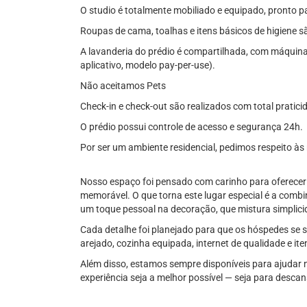
O studio é totalmente mobiliado e equipado, pronto p
Roupas de cama, toalhas e itens básicos de higiene s
A lavanderia do prédio é compartilhada, com máquin
aplicativo, modelo pay-per-use).
Não aceitamos Pets
Check-in e check-out são realizados com total pratici
O prédio possui controle de acesso e segurança 24h.
Por ser um ambiente residencial, pedimos respeito às r
Nosso espaço foi pensado com carinho para oferecer
memorável. O que torna este lugar especial é a combin
um toque pessoal na decoração, que mistura simplic
Cada detalhe foi planejado para que os hóspedes se 
arejado, cozinha equipada, internet de qualidade e it
Além disso, estamos sempre disponíveis para ajudar 
experiência seja a melhor possível — seja para descans