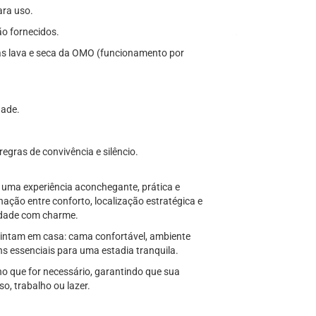
ara uso.
ão fornecidos.
as lava e seca da OMO (funcionamento por
dade.
egras de convivência e silêncio.
 uma experiência aconchegante, prática e
ação entre conforto, localização estratégica e
idade com charme.
sintam em casa: cama confortável, ambiente
ens essenciais para uma estadia tranquila.
no que for necessário, garantindo que sua
o, trabalho ou lazer.