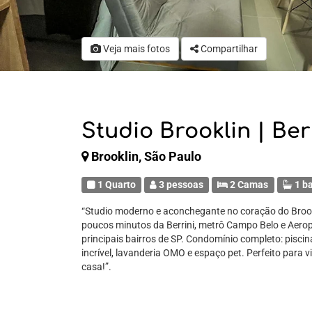
Veja mais fotos
Compartilhar
Studio Brooklin | Be
Brooklin, São Paulo
1 Quarto
3 pessoas
2 Camas
1 b
“Studio moderno e aconchegante no coração do Brookl
poucos minutos da Berrini, metrô Campo Belo e Aero
principais bairros de SP. Condomínio completo: pisci
incrível, lavanderia OMO e espaço pet. Perfeito para v
casa!”.