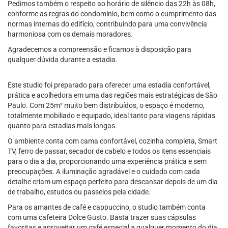
Pedimos também o respeito ao horário de silêncio das 22h às 08h,
conforme as regras do condomínio, bem como o cumprimento das
normas internas do edifício, contribuindo para uma convivência
harmoniosa com os demais moradores.
Agradecemos a compreensão e ficamos à disposição para
qualquer dúvida durante a estadia.
Este studio foi preparado para oferecer uma estadia confortável,
prática e acolhedora em uma das regiões mais estratégicas de São
Paulo. Com 25m² muito bem distribuídos, o espaço é moderno,
totalmente mobiliado e equipado, ideal tanto para viagens rápidas
quanto para estadias mais longas.
O ambiente conta com cama confortável, cozinha completa, Smart
TV, ferro de passar, secador de cabelo e todos os itens essenciais
para o dia a dia, proporcionando uma experiência prática e sem
preocupações. A iluminação agradável e o cuidado com cada
detalhe criam um espaço perfeito para descansar depois de um dia
de trabalho, estudos ou passeios pela cidade.
Para os amantes de café e cappuccino, o studio também conta
com uma cafeteira Dolce Gusto. Basta trazer suas cápsulas
favoritas e aproveitar um café especial a qualquer momento do dia.