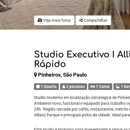
Veja mais fotos
Compartilhar
Studio Executivo I Al
Rápido
Pinheiros, São Paulo
1 Quarto
2 pessoas
1 Cama
1 ba
Studio moderno em localização estratégica de Pinheiro
Ambiente novo, funcional e equipado para trabalho ou
24h. Região cercada por cafés, restaurantes, metrôs e 
Allianz Parque e principais polos da cidade. Ideal par
Este studio é exclusivo para hospedagem e segue as 