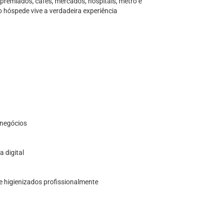
premiados, cafés, mercados, hospitais, metrô e
 o hóspede vive a verdadeira experiência
 negócios
 digital
 higienizados profissionalmente