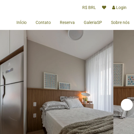
R$ BRL
Login
InÍcio
Contato
Reserva
GaleriaSP
Sobre nós