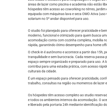
áreas de lazer como piscina e academia não estão li
hóspedes têm acesso ao coworking no térreo, jardim e
equipada com máquinas lava e seca OMO Ativa (uso 
solarium no 5º andar disponível para uso.
O studio foi planejado para oferecer praticidade e b
moderno, funcional e otimizado para quem busca uma e
acomodação conta com cozinha completa, mobília nov
rápida, garantindo ótimo desempenho para home offi
O check-in é autônomo e acontece a partir das 15h, 
tranquilidade e sem burocracia. Cada reserva passa p
espaço sempre organizado e preparado para uso. A l
contribui para uma estadia prática, com acesso rápido
culturais da cidade.
É um espaço pensado para oferecer praticidade, confo
trabalho, consultas na região ou momentos de lazer 
Os hóspedes têm acesso completo ao studio reservado
e todos os ambientes internos da acomodação. O aces
e liberado pela portaria 24h mediante identificação d