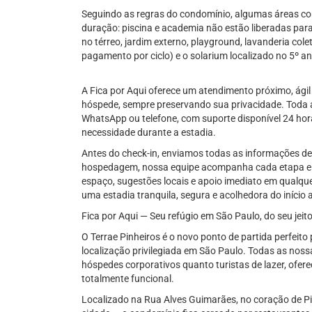
Seguindo as regras do condomínio, algumas áreas co
duração: piscina e academia não estão liberadas par
no térreo, jardim externo, playground, lavanderia co
pagamento por ciclo) e o solarium localizado no 5º an
A Fica por Aqui oferece um atendimento próximo, ágil
hóspede, sempre preservando sua privacidade. Toda 
WhatsApp ou telefone, com suporte disponível 24 hor
necessidade durante a estadia.
Antes do check-in, enviamos todas as informações de
hospedagem, nossa equipe acompanha cada etapa e e
espaço, sugestões locais e apoio imediato em qualq
uma estadia tranquila, segura e acolhedora do início 
Fica por Aqui — Seu refúgio em São Paulo, do seu jeito
O Terrae Pinheiros é o novo ponto de partida perfeito
localização privilegiada em São Paulo. Todas as nos
hóspedes corporativos quanto turistas de lazer, ofe
totalmente funcional.
Localizado na Rua Alves Guimarães, no coração de P