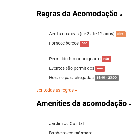
Regras da Acomodação
Aceita crianças (de 2 até 12 anos)
sim
Fornece berços
não
Permitido fumar no quarto
não
Eventos são permitidos
não
Horário para chegadas
15:00 - 23:00
ver todas as regras
Amenities da acomodação
Jardim ou Quintal
Banheiro em mármore