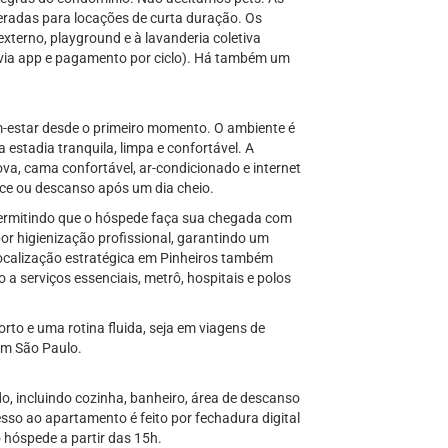
beradas para locações de curta duração. Os
xterno, playground e à lavanderia coletiva
via app e pagamento por ciclo). Há também um
em-estar desde o primeiro momento. O ambiente é
stadia tranquila, limpa e confortável. A
a, cama confortável, ar-condicionado e internet
ce ou descanso após um dia cheio.
permitindo que o hóspede faça sua chegada com
or higienização profissional, garantindo um
ocalização estratégica em Pinheiros também
 a serviços essenciais, metrô, hospitais e polos
rto e uma rotina fluida, seja em viagens de
em São Paulo.
, incluindo cozinha, banheiro, área de descanso
so ao apartamento é feito por fechadura digital
o hóspede a partir das 15h.