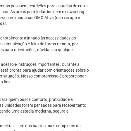
muns possuem restrições para estadias de curta
a uso. As áreas permitidas incluem o coworking
letiva com máquinas OMO Ativa (uso via app e
dar.
 e totalmente alinhado às necessidades do
a comunicação é feita de forma remota, por
as para orientações, dúvidas ou qualquer
 acesso e instruções importantes. Durante a
stá pronta para ajudar com orientações sobre o
uer situação. Nosso compromisso é proporcionar
ao fim.
.
 para quem busca conforto, praticidade e
sas unidades foram pensadas para receber tanto
recendo uma estadia moderna, segura e
inheiros — um dos bairros mais completos da