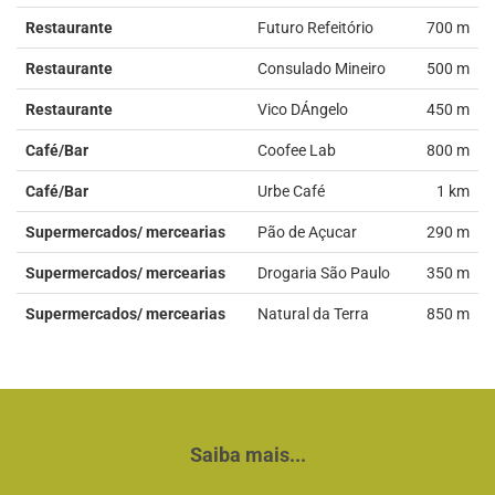
Restaurante
Futuro Refeitório
700 m
Restaurante
Consulado Mineiro
500 m
Restaurante
Vico DÁngelo
450 m
Café/Bar
Coofee Lab
800 m
Café/Bar
Urbe Café
1 km
Supermercados/ mercearias
Pão de Açucar
290 m
Supermercados/ mercearias
Drogaria São Paulo
350 m
Supermercados/ mercearias
Natural da Terra
850 m
Saiba mais...