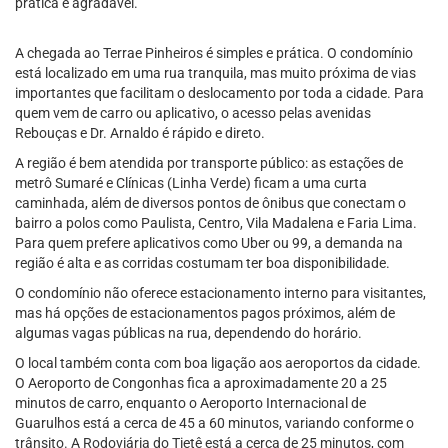
prática e agradável.
A chegada ao Terrae Pinheiros é simples e prática. O condomínio
está localizado em uma rua tranquila, mas muito próxima de vias
importantes que facilitam o deslocamento por toda a cidade. Para
quem vem de carro ou aplicativo, o acesso pelas avenidas
Rebouças e Dr. Arnaldo é rápido e direto.
A região é bem atendida por transporte público: as estações de
metrô Sumaré e Clínicas (Linha Verde) ficam a uma curta
caminhada, além de diversos pontos de ônibus que conectam o
bairro a polos como Paulista, Centro, Vila Madalena e Faria Lima.
Para quem prefere aplicativos como Uber ou 99, a demanda na
região é alta e as corridas costumam ter boa disponibilidade.
O condomínio não oferece estacionamento interno para visitantes,
mas há opções de estacionamentos pagos próximos, além de
algumas vagas públicas na rua, dependendo do horário.
O local também conta com boa ligação aos aeroportos da cidade.
O Aeroporto de Congonhas fica a aproximadamente 20 a 25
minutos de carro, enquanto o Aeroporto Internacional de
Guarulhos está a cerca de 45 a 60 minutos, variando conforme o
trânsito. A Rodoviária do Tietê está a cerca de 25 minutos, com