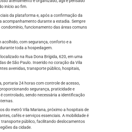
Nosso atendimento é organizado, ágil e pensado
 início ao fim.
ciais da plataforma e, após a confirmação da
para acompanhamento durante a estadia. Sempre
ao condomínio, funcionamento das áreas comuns
 acolhido, com segurança, conforto e a
l durante toda a hospedagem.
 localizado na Rua Dona Brígida, 620, em uma
as de São Paulo. Inserido no coração da Vila
tes avenidas, transporte público, hospitais,
 portaria 24 horas com controle de acesso,
proporcionando segurança, praticidade e
é controlado, sendo necessária a identificação
nternas.
tos do metrô Vila Mariana, próximo a hospitais de
antes, cafés e serviços essenciais. A mobilidade é
 transporte público, facilitando deslocamentos
regiões da cidade.