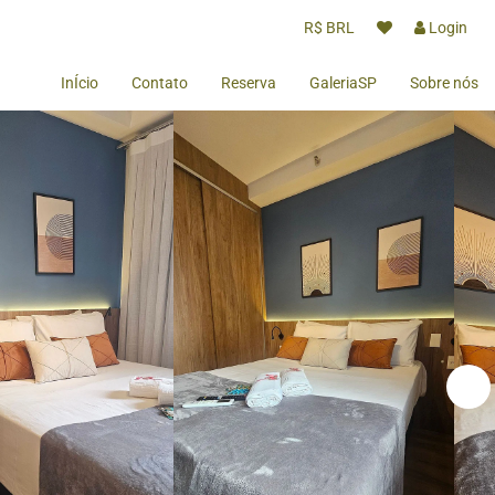
R$ BRL
Login
InÍcio
Contato
Reserva
GaleriaSP
Sobre nós