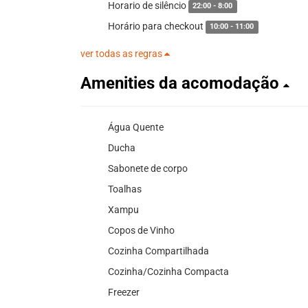
Horario de silêncio
22:00 - 8:00
Horário para checkout
10:00 - 11:00
ver todas as regras
Amenities da acomodação
Água Quente
Ducha
Sabonete de corpo
Toalhas
Xampu
Copos de Vinho
Cozinha Compartilhada
Cozinha/Cozinha Compacta
Freezer