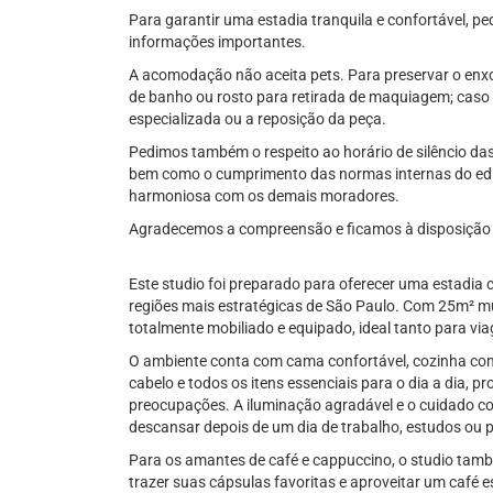
Para garantir uma estadia tranquila e confortável, p
informações importantes.
A acomodação não aceita pets. Para preservar o enxov
de banho ou rosto para retirada de maquiagem; caso
especializada ou a reposição da peça.
Pedimos também o respeito ao horário de silêncio da
bem como o cumprimento das normas internas do edif
harmoniosa com os demais moradores.
Agradecemos a compreensão e ficamos à disposição p
Este studio foi preparado para oferecer uma estadia 
regiões mais estratégicas de São Paulo. Com 25m² mu
totalmente mobiliado e equipado, ideal tanto para vi
O ambiente conta com cama confortável, cozinha comp
cabelo e todos os itens essenciais para o dia a dia, 
preocupações. A iluminação agradável e o cuidado c
descansar depois de um dia de trabalho, estudos ou p
Para os amantes de café e cappuccino, o studio tam
trazer suas cápsulas favoritas e aproveitar um café 