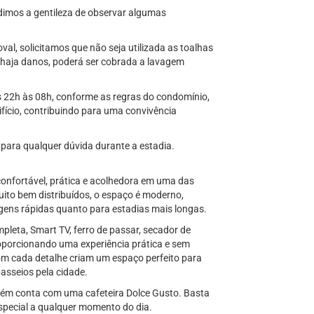
edimos a gentileza de observar algumas
al, solicitamos que não seja utilizada as toalhas
 haja danos, poderá ser cobrada a lavagem
s 22h às 08h, conforme as regras do condomínio,
ício, contribuindo para uma convivência
ara qualquer dúvida durante a estadia.
confortável, prática e acolhedora em uma das
ito bem distribuídos, o espaço é moderno,
agens rápidas quanto para estadias mais longas.
leta, Smart TV, ferro de passar, secador de
proporcionando uma experiência prática e sem
om cada detalhe criam um espaço perfeito para
asseios pela cidade.
bém conta com uma cafeteira Dolce Gusto. Basta
especial a qualquer momento do dia.