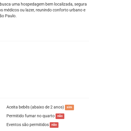
m busca uma hospedagem bem localizada, segura
os médicos ou lazer, reunindo conforto urbano e
ão Paulo.
Aceita bebês (abaixo de 2 anos)
sim
Permitido fumar no quarto
não
Eventos são permitidos
não