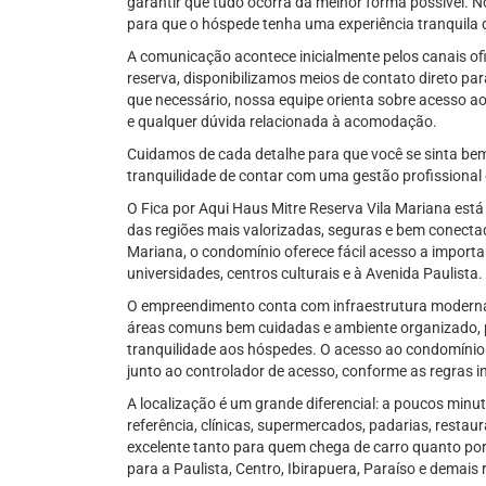
garantir que tudo ocorra da melhor forma possível. 
para que o hóspede tenha uma experiência tranquila do
A comunicação acontece inicialmente pelos canais ofi
reserva, disponibilizamos meios de contato direto 
que necessário, nossa equipe orienta sobre acesso 
e qualquer dúvida relacionada à acomodação.
Cuidamos de cada detalhe para que você se sinta bem
tranquilidade de contar com uma gestão profissiona
O Fica por Aqui Haus Mitre Reserva Vila Mariana está
das regiões mais valorizadas, seguras e bem conectad
Mariana, o condomínio oferece fácil acesso a importan
universidades, centros culturais e à Avenida Paulista.
O empreendimento conta com infraestrutura moderna,
áreas comuns bem cuidadas e ambiente organizado, 
tranquilidade aos hóspedes. O acesso ao condomínio 
junto ao controlador de acesso, conforme as regras i
A localização é um grande diferencial: a poucos minu
referência, clínicas, supermercados, padarias, restaur
excelente tanto para quem chega de carro quanto por
para a Paulista, Centro, Ibirapuera, Paraíso e demais 